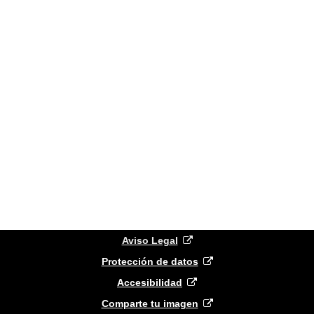
(
abre
Aviso Legal
nueva
(
abre
Protección de datos
ventana
(
abre
nueva
)
Accesibilidad
nueva
ventana
(
abre
)
Comparte tu imagen