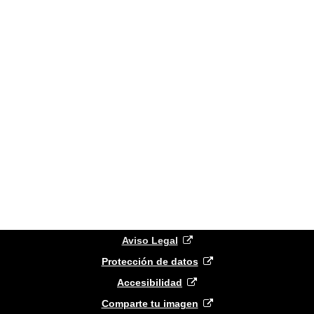
(
abre
Aviso Legal
nueva
(
abre
Protección de datos
ventana
(
abre
nueva
)
Accesibilidad
nueva
ventana
(
abre
)
Comparte tu imagen