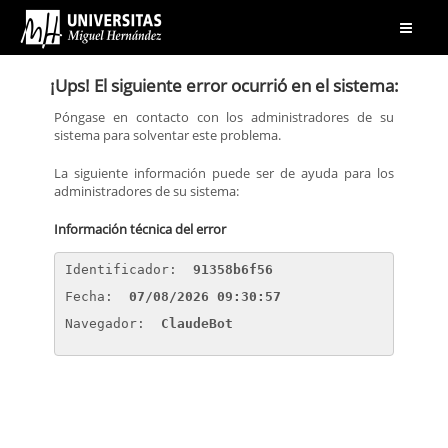
Abrir
menú
¡Ups! El siguiente error ocurrió en el sistema:
Póngase en contacto con los administradores de su
sistema para solventar este problema.
La siguiente información puede ser de ayuda para los
administradores de su sistema:
Información técnica del error
Identificador: 
91358b6f56
Fecha: 
07/08/2026 09:30:57
Navegador: 
ClaudeBot