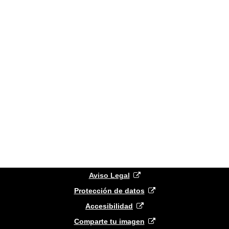
(
abre
Aviso Legal
nueva
(
abre
Protección de datos
ventana
(
abre
nueva
)
Accesibilidad
nueva
ventana
(
abre
)
Comparte tu imagen