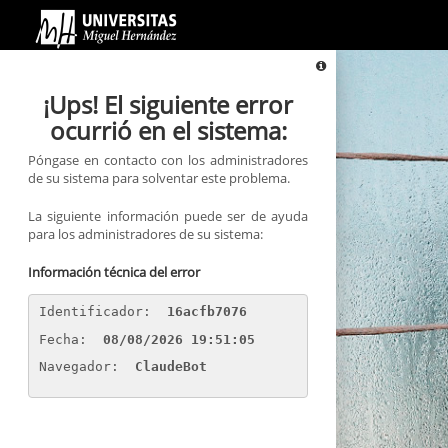
Información
¡Ups! El siguiente error
ocurrió en el sistema:
Póngase en contacto con los administradores
de su sistema para solventar este problema.
La siguiente información puede ser de ayuda
para los administradores de su sistema:
Información técnica del error
Identificador: 
16acfb7076
Fecha: 
08/08/2026 19:51:05
Navegador: 
ClaudeBot