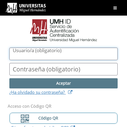
UMH
Abrir
ID.
menú
Servicio
de
Autentificación
Centralizada.
Universidad
Usuario/a
(
obligatorio
)
Miguel
Hernández
Contraseña
(
obligatorio
)
(
abre
¿Ha olvidado su contraseña?
nueva
ventana
)
Acceso con Código QR
Código QR