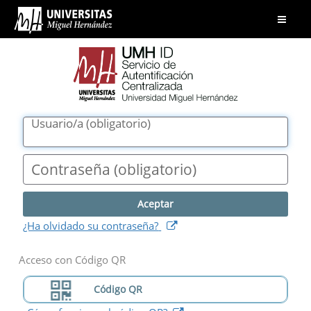
UMH
Abrir
ID.
menú
Servicio
de
Autentificación
Centralizada.
Universidad
Usuario/a
(
obligatorio
)
Miguel
Hernández
Contraseña
(
obligatorio
)
(
abre
¿Ha olvidado su contraseña?
nueva
ventana
)
Acceso con Código QR
Código QR