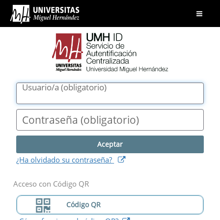
UMH
Abrir
ID.
menú
Servicio
de
Autentificación
Centralizada.
Universidad
Usuario/a
(
obligatorio
)
Miguel
Hernández
Contraseña
(
obligatorio
)
(
abre
¿Ha olvidado su contraseña?
nueva
ventana
)
Acceso con Código QR
Código QR