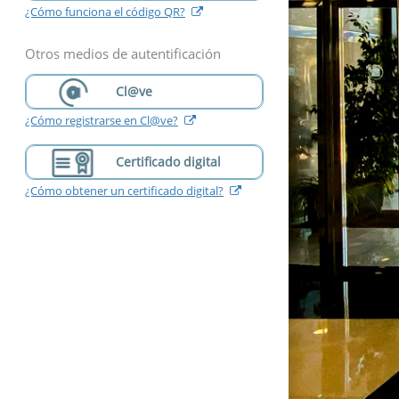
(
abre
¿Cómo funciona el código QR?
nueva
ventana
)
Otros medios de autentificación
Cl@ve
(
abre
¿Cómo registrarse en Cl@ve?
nueva
ventana
)
Certificado digital
(
abre
¿Cómo obtener un certificado digital?
nueva
ventana
)