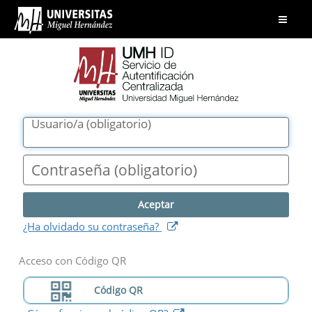
UMH
Abrir
ID.
menú
Servicio
de
Autentificación
Centralizada.
Universidad
Usuario/a
(
obligatorio
)
Miguel
Hernández
Contraseña
(
obligatorio
)
(
abre
¿Ha olvidado su contraseña?
nueva
ventana
)
Acceso con Código QR
Código QR