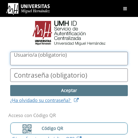
UMH
Abrir
ID.
menú
Servicio
de
Autentificación
Centralizada.
Universidad
Usuario/a
(
obligatorio
)
Miguel
Hernández
Contraseña
(
obligatorio
)
(
abre
¿Ha olvidado su contraseña?
nueva
ventana
)
Acceso con Código QR
Código QR