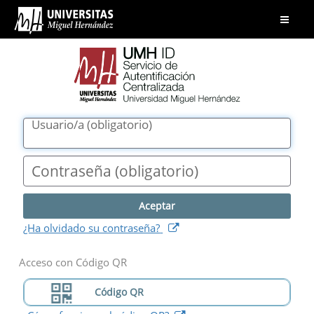
UMH
Abrir
ID.
menú
Servicio
de
Autentificación
Centralizada.
Universidad
Usuario/a
(
obligatorio
)
Miguel
Hernández
Contraseña
(
obligatorio
)
(
abre
¿Ha olvidado su contraseña?
nueva
ventana
)
Acceso con Código QR
Código QR