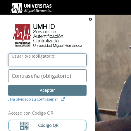
UMH
ID.
Servicio
Información
de
Autentificación
Centralizada.
Universidad
Miguel
Usuario/a
(
obligatorio
)
Hernández
Contraseña
(
obligatorio
)
(
abre
¿Ha olvidado su contraseña?
nueva
ventana
)
Acceso con Código QR
Código QR