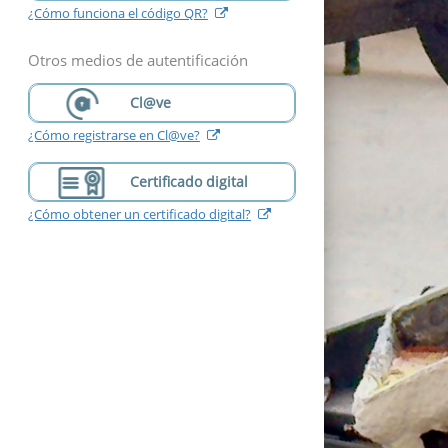
(
abre
¿Cómo funciona el código QR?
nueva
ventana
)
Otros medios de autentificación
Cl@ve
(
abre
¿Cómo registrarse en Cl@ve?
nueva
ventana
)
Certificado digital
(
abre
¿Cómo obtener un certificado digital?
nueva
ventana
)