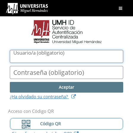
UMH
Abrir
ID.
menú
Servicio
de
Autentificación
Centralizada.
Universidad
Usuario/a
(
obligatorio
)
Miguel
Hernández
Contraseña
(
obligatorio
)
(
abre
¿Ha olvidado su contraseña?
nueva
ventana
)
Acceso con Código QR
Código QR