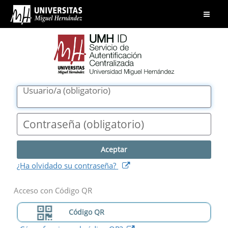
UMH
Abrir
ID.
menú
Servicio
de
Autentificación
Centralizada.
Universidad
Usuario/a
(
obligatorio
)
Miguel
Hernández
Contraseña
(
obligatorio
)
(
abre
¿Ha olvidado su contraseña?
nueva
ventana
)
Acceso con Código QR
Código QR