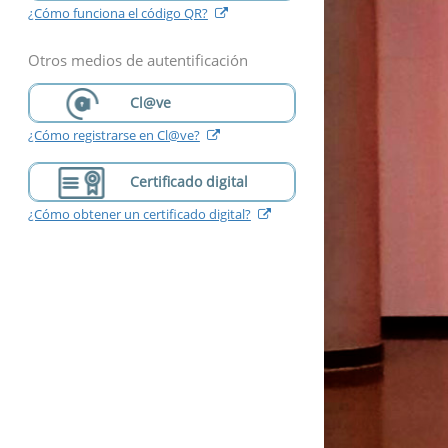
(
abre
¿Cómo funciona el código QR?
nueva
ventana
)
Otros medios de autentificación
Cl@ve
(
abre
¿Cómo registrarse en Cl@ve?
nueva
ventana
)
Certificado digital
(
abre
¿Cómo obtener un certificado digital?
nueva
ventana
)