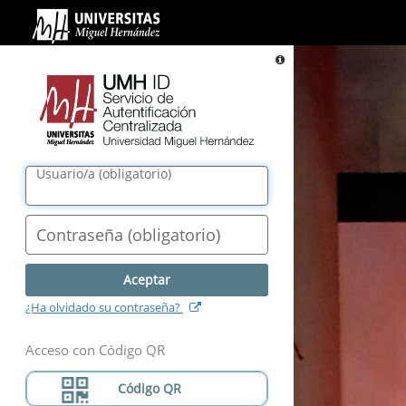
UMH
ID.
Servicio
Información
de
Autentificación
Centralizada.
Universidad
Miguel
Usuario/a
(
obligatorio
)
Hernández
Contraseña
(
obligatorio
)
(
abre
¿Ha olvidado su contraseña?
nueva
ventana
)
Acceso con Código QR
Código QR