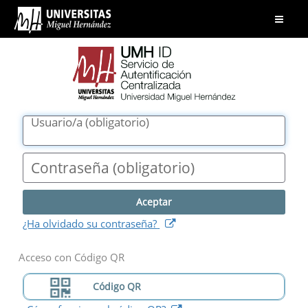
UMH
Abrir
ID.
menú
Servicio
de
Autentificación
Centralizada.
Universidad
Usuario/a
(
obligatorio
)
Miguel
Hernández
Contraseña
(
obligatorio
)
(
abre
¿Ha olvidado su contraseña?
nueva
ventana
)
Acceso con Código QR
Código QR