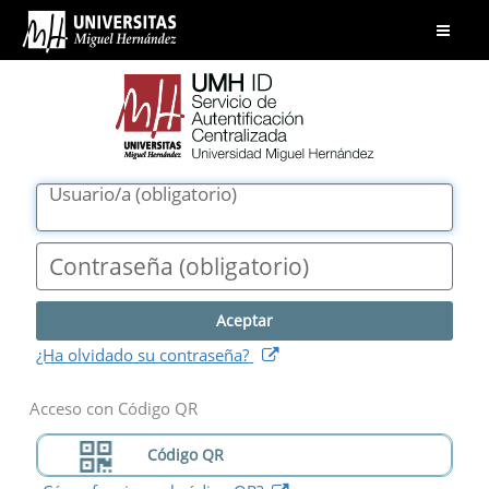
UMH
Abrir
ID.
menú
Servicio
de
Autentificación
Centralizada.
Universidad
Usuario/a
(
obligatorio
)
Miguel
Hernández
Contraseña
(
obligatorio
)
(
abre
¿Ha olvidado su contraseña?
nueva
ventana
)
Acceso con Código QR
Código QR