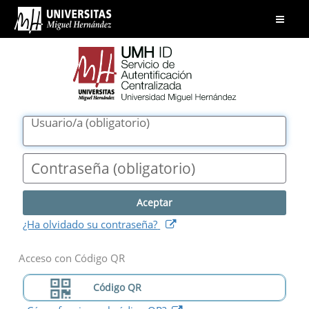
UMH
Abrir
ID.
menú
Servicio
de
Autentificación
Centralizada.
Universidad
Usuario/a
(
obligatorio
)
Miguel
Hernández
Contraseña
(
obligatorio
)
(
abre
¿Ha olvidado su contraseña?
nueva
ventana
)
Acceso con Código QR
Código QR